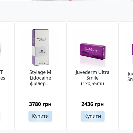
RT
Stylage M
Juvederm Ultra
Ju
nes
Lidocaine
Smile
Sm
філлер …
(1x0,55ml)
3780 грн
2436 грн
Купити
Купити