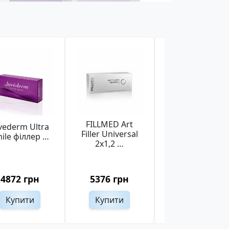
FILLMED Art
Fillmed Art
vederm Ultra
Filler Universal
Filler
ile філлер …
2x1,2 …
Universal …
4872 грн
5376 грн
5376 грн
Купити
Купити
Купити