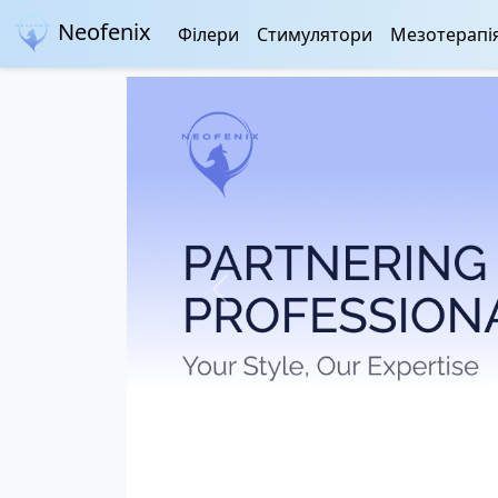
Neofenix
Філери
Стимулятори
Мезотерапі
Previous